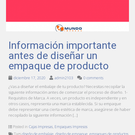
Información importante
antes de diseñar un
empaque de producto
diciembre 17, 2020
admin2103
0 comments
¿Vas a diseñar el embalaje de tu producto? Necesitas recopilar la
siguiente información antes de comenzar el proceso de diseño. 1-
Requisitos de Marca. A veces, un producto es independiente y en
otros casos, representa una marca establecida. Si su empaque
debe representar una cierta estética de marca, asegúrese de haber
recopilado la siguiente información […]
Posted in
Cajas Impresas
,
Empaques Impresos
Tags
diseño de embalaje
,
diseño de empaque
,
empaques de productos
,