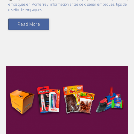
empaques en Monterrey
,
información antes de diseñar empaques
,
tips de
diseño de empaques
Read More