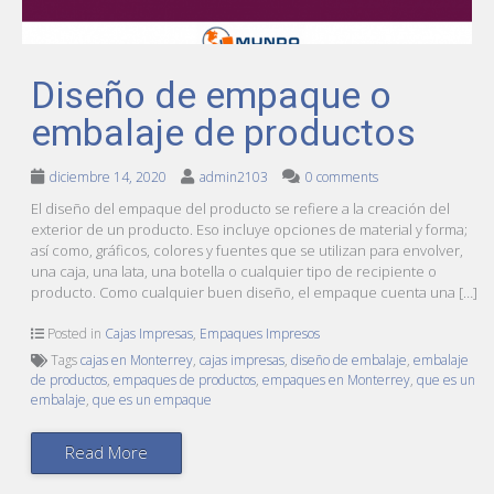
Diseño de empaque o
embalaje de productos
diciembre 14, 2020
admin2103
0 comments
El diseño del empaque del producto se refiere a la creación del
exterior de un producto. Eso incluye opciones de material y forma;
así como, gráficos, colores y fuentes que se utilizan para envolver,
una caja, una lata, una botella o cualquier tipo de recipiente o
producto. Como cualquier buen diseño, el empaque cuenta una […]
Posted in
Cajas Impresas
,
Empaques Impresos
Tags
cajas en Monterrey
,
cajas impresas
,
diseño de embalaje
,
embalaje
de productos
,
empaques de productos
,
empaques en Monterrey
,
que es un
embalaje
,
que es un empaque
Read More