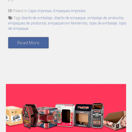
Posted in
Cajas Impresas
,
Empaques Impresos
Tags
diseño de embalaje
,
diseño de empaque
,
embalaje de productos
,
empaques de productos
,
empaques en Monterrey
,
tipos de embalaje
,
tipos
de empaque
Read More