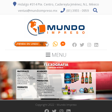
Hidalgo #314 Pte. Centro, Cadereyta Jiménez, N.L. México
ventas@mundoimpreso.mx
(81) 3955 - 0959
MENU
Copyright 2022 - Mundo Impreso