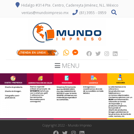
Hidalgo #314 Pte. Centro, Cadereyta Jiménez, N.L. México
ventas@mundoimpreso.mx
(81) 3955 - 0959
MENU
Copyright 2022 - Mundo Impreso