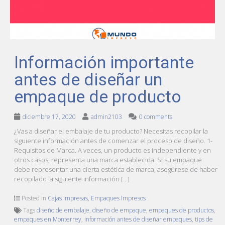
Información importante
antes de diseñar un
empaque de producto
diciembre 17, 2020
admin2103
0 comments
¿Vas a diseñar el embalaje de tu producto? Necesitas recopilar la
siguiente información antes de comenzar el proceso de diseño. 1-
Requisitos de Marca. A veces, un producto es independiente y en
otros casos, representa una marca establecida. Si su empaque
debe representar una cierta estética de marca, asegúrese de haber
recopilado la siguiente información […]
Posted in
Cajas Impresas
,
Empaques Impresos
Tags
diseño de embalaje
,
diseño de empaque
,
empaques de productos
,
empaques en Monterrey
,
información antes de diseñar empaques
,
tips de