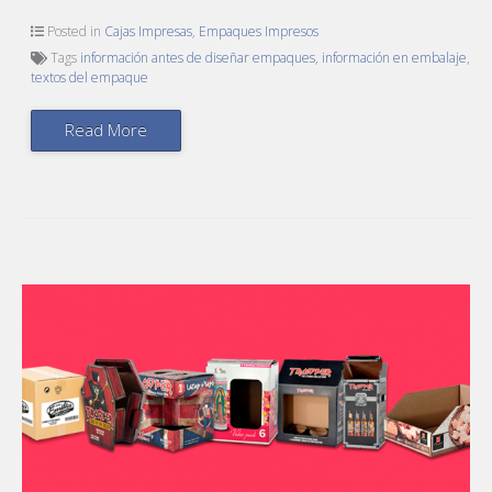
Posted in
Cajas Impresas
,
Empaques Impresos
Tags
información antes de diseñar empaques
,
información en embalaje
,
textos del empaque
Read More