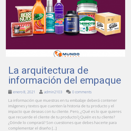
La arquitectura de
información del empaque
enero 8, 2021
admin2103
0 comments
La información que muestras en tu embalaje deberá contener
imágenes y textos que cuenten la historia de tu producto y el
impacto que deseas con tu cliente. Pero, ¿Qué es lo que quieres
que recuerde el cliente de tu producto?¿Quién es tu cliente?
¿Dónde lo comprará? Son cuestiones que debes hacerte para
complementar el diseño […]