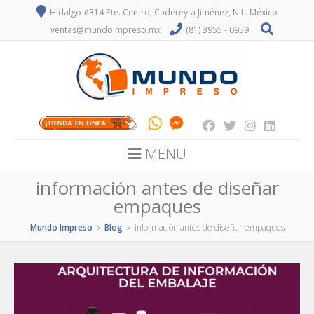
Hidalgo #314 Pte. Centro, Cadereyta Jiménez, N.L. México
ventas@mundoimpreso.mx
(81) 3955 - 0959
MENU
información antes de diseñar
empaques
Mundo Impreso
Blog
información antes de diseñar empaques
>
>