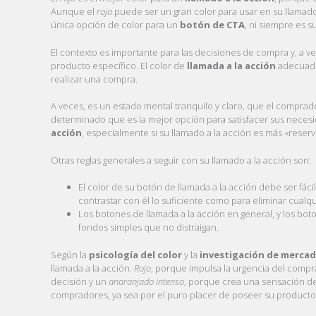
Aunque el
rojo
puede ser un gran color para usar en su llamado 
única opción de color para un
botón de CTA
, ni siempre es s
El contexto es importante para las decisiones de compra y, a v
producto específico. El color de
llamada a la acción
adecuado 
realizar una compra.
A veces, es un estado mental tranquilo y claro, que el compra
determinado que es la mejor opción para satisfacer sus necesi
acción
, especialmente si su llamado a la acción es más «rese
Otras reglas generales a seguir con su llamado a la acción son:
El color de su botón de llamada a la acción debe ser fác
contrastar con él lo suficiente como para eliminar cual
Los botones de llamada a la acción en general, y los bot
fondos simples que no distraigan.
Según la
psicología del color
y la
investigación de merca
llamada a la acción.
Rojo
, porque impulsa la urgencia del comp
decisión y un
anaranjado intenso
, porque crea una sensación de c
compradores, ya sea por el puro placer de poseer su producto o