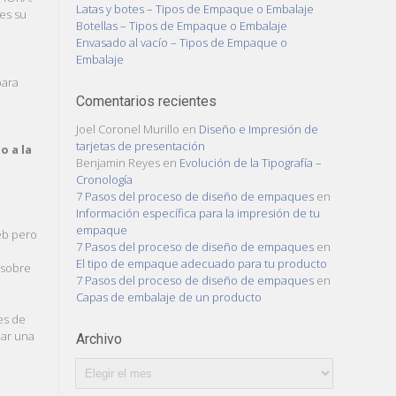
Latas y botes – Tipos de Empaque o Embalaje
 es su
Botellas – Tipos de Empaque o Embalaje
Envasado al vacío – Tipos de Empaque o
Embalaje
l
para
Comentarios recientes
Joel Coronel Murillo
en
Diseño e Impresión de
tarjetas de presentación
o a la
Benjamin Reyes
en
Evolución de la Tipografía –
Cronología
7 Pasos del proceso de diseño de empaques
en
Información específica para la impresión de tu
empaque
web pero
7 Pasos del proceso de diseño de empaques
en
El tipo de empaque adecuado para tu producto
 sobre
7 Pasos del proceso de diseño de empaques
en
Capas de embalaje de un producto
es de
mar una
Archivo
Archivo