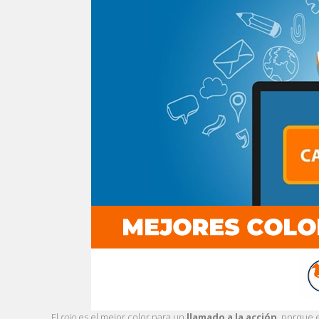
El
rojo
es el mejor color para un
llamado a la acción
, porque 