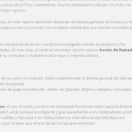
a la acción (CTA) y, ciertamente, muchas empresas lo utilizan con éxito, no
u mejor opción.
eces, el color óptimo del botón depende del diseño general, de la marca y e
para su marca coincide con el estado mental que sus clientes necesitan 
dor solo puede alcanzar cuando ha investigado a fondo su producto y ha
dades. En ese caso, el
verde
es una mejor opción para su
botón de llamad
rve su consulta» o «hablemos más» que «cómprelo ahora».
il de ver, pero no molesto; debe complementar el diseño general del sitio 
quier búsqueda.
ones de pago en particular, deben ser grandes, limpios y simples, colocados
dos
, el
rojo
, el
verde
y un tono de
anaranjado
funcionan mejor para los boton
rador;
verde
, porque es relajante y guía suavemente a los compradores a to
alidez y felicidad. Y en última instancia, está ofreciendo felicidad a los
 por el alivio que ofrece de las luchas que enfrentan.