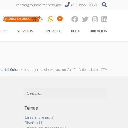
ventas@mundoimpreso.mx
(81) 3955 - 0959
ESOS
SERVICIOS
CONTACTO
BLOG
UBICACIÓN
ía del Color
Los mejores colores para un Call-To-Action o botón CTA
>
Temas
Cajas Impresas
(9)
Diseño
(11)
Empaques Impresos
(15)