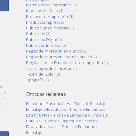
Materiales de Impresióm
(1)
Modelos de Color
(1)
Procesos de Impresión
(4)
Productos Impresos
(4)
Publicaciones Impresas
(1)
Publicidad
(3)
Publicidad Digital
(2)
Publicidad Impresa
(5)
Reglas de Impresión en México
(3)
Reglas de Impresión Internacionales
(2)
Regulaciones y Estándares en la Impresión
(1)
Tecnologías de Impresión
(5)
Teoría del Color
(2)
Tipografía
(7)
ia
ng y
Entradas recientes
lose
Empaques Sustentables – Tipos de Embalaje
s
Embalajes Novedosos – Tipos de Empaques
Latas y botes – Tipos de Empaque o Embalaje
Botellas – Tipos de Empaque o Embalaje
Envasado al vacío – Tipos de Empaque o
Embalaje