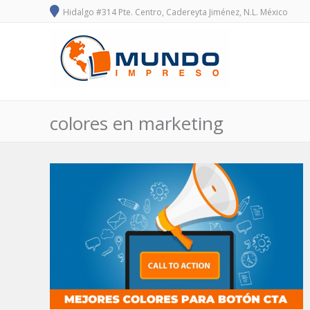
Hidalgo #314 Pte. Centro, Cadereyta Jiménez, N.L. México
colores en marketing