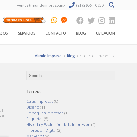
ventas@mundoimpreso.mx
(81) 3955 - 0959
ESOS
SERVICIOS
CONTACTO
BLOG
UBICACIÓN
Mundo Impreso
Blog
colores en marketing
>
>
Temas
Cajas Impresas
(9)
Diseño
(11)
que
Empaques Impresos
(15)
 el
Etiquetas
(5)
Historia y Evolución de la Impresión
(1)
Impresión Digital
(2)
Marketing
(8)