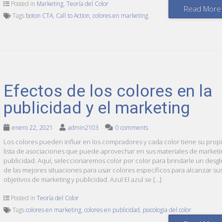
Posted in
Marketing
,
Teoría del Color
Read More
Tags
boton CTA
,
Call to Action
,
colores en marketing
Efectos de los colores en la
publicidad y el marketing
enero 22, 2021
admin2103
0 comments
Los colores pueden influir en los compradores y cada color tiene su prop
lista de asociaciones que puede aprovechar en sus materiales de marketi
publicidad. Aquí, seleccionaremos color por color para brindarle un desg
de las mejores situaciones para usar colores específicos para alcanzar su
objetivos de marketing y publicidad. Azul El azul se […]
Posted in
Teoría del Color
Tags
colores en marketing
,
colores en publicidad
,
psicologia del color