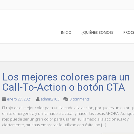
INICIO
¿QUIÉNES SOMOS?
PROC
Los mejores colores para un
Call-To-Action o botón CTA
enero 27, 2021
admin2103
0 comments
El rojo es el mejor color para un llamado a la acción, porque es un color 
emite emergencia y un llamado al actuar y hacer las cosas AHORA. Aunque
rojo puede ser un gran color para usar en su llamado a la acción (CTA) y,
ciertamente, muchas empresas lo utilizan con éxito, no […]