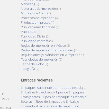
Marketing
(8)
Materiales de Impresióm
(1)
Modelos de Color
(1)
Procesos de Impresión
(4)
Productos Impresos
(4)
Publicaciones Impresas
(1)
Publicidad
(3)
Publicidad Digital
(2)
Publicidad Impresa
(5)
Reglas de Impresión en México
(3)
Reglas de Impresión Internacionales
(2)
Regulaciones y Estándares en la Impresión
(1)
Tecnologías de Impresión
(5)
Teoría del Color
(2)
Tipografía
(7)
Entradas recientes
Empaques Sustentables – Tipos de Embalaje
Embalajes Novedosos – Tipos de Empaques
 En
Latas y botes – Tipos de Empaque o Embalaje
el papel
Botellas – Tipos de Empaque o Embalaje
Envasado al vacío – Tipos de Empaque o
impresa