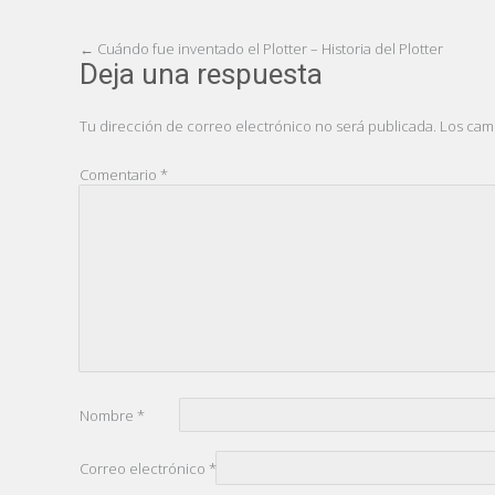
Post
←
Cuándo fue inventado el Plotter – Historia del Plotter
Deja una respuesta
navigation
Tu dirección de correo electrónico no será publicada.
Los cam
Comentario
*
Nombre
*
Correo electrónico
*