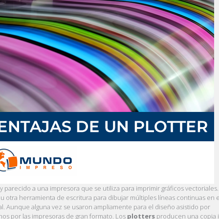
arecido a una impresora que se utiliza para imprimir gráficos vectoriales.
or u otra herramienta de escritura para dibujar múltiples líneas continuas en 
l. Aunque alguna vez se usaron ampliamente para el diseño asistido por
os por las impresoras de gran formato. Los
plotters
producen una copia 