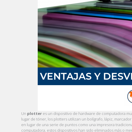
Un
plotter
es un dispositivo de hardware de computadora muy p
lugar de tóner, los plotters utilizan un bolígrafo, lápiz, marcad
en lugar de una serie de puntos como una impresora tradiciona
computadora, estos dispositivos han sido eliminados más o men