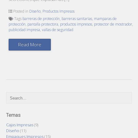
Posted in
Diseño
,
Productos Impresos
Tags
barreras de protección
,
barreras sanitarias
,
mamparas de
protección
,
pantalla protectora
,
productos impresos
,
protector de mostrador
,
publicidad impresa
,
vallas de seguridad
Read More
Temas
Cajas Impresas
(9)
Diseño
(11)
Empaques Impresos
(15)