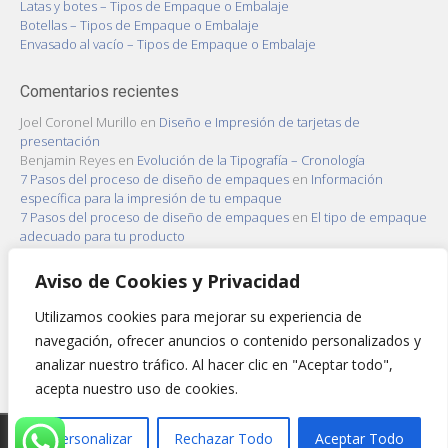
Latas y botes – Tipos de Empaque o Embalaje
Botellas – Tipos de Empaque o Embalaje
Envasado al vacío – Tipos de Empaque o Embalaje
Comentarios recientes
Joel Coronel Murillo
en
Diseño e Impresión de tarjetas de
presentación
Benjamin Reyes
en
Evolución de la Tipografía – Cronología
7 Pasos del proceso de diseño de empaques
en
Información
específica para la impresión de tu empaque
7 Pasos del proceso de diseño de empaques
en
El tipo de empaque
adecuado para tu producto
7 Pasos del proceso de diseño de empaques
en
Capas de embalaje
de un producto
Aviso de Cookies y Privacidad
Utilizamos cookies para mejorar su experiencia de
Archivo
navegación, ofrecer anuncios o contenido personalizados y
Archivo
analizar nuestro tráfico. Al hacer clic en "Aceptar todo",
acepta nuestro uso de cookies.
Copyright 2022 - Mundo Impreso
Personalizar
Rechazar Todo
Aceptar Todo