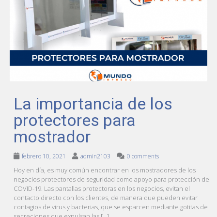
La importancia de los
protectores para
mostrador
febrero 10, 2021
admin2103
0 comments
Hoy en día, es muy común encontrar en los mostradores de los
negocios protectores de seguridad como apoyo para protección del
COVID-19. Las pantallas protectoras en los negocios, evitan el
contacto directo con los clientes, de manera que pueden evitar
contagios de virus y bacterias, que se esparcen mediante gotitas de
secreciones que expulsan las […]