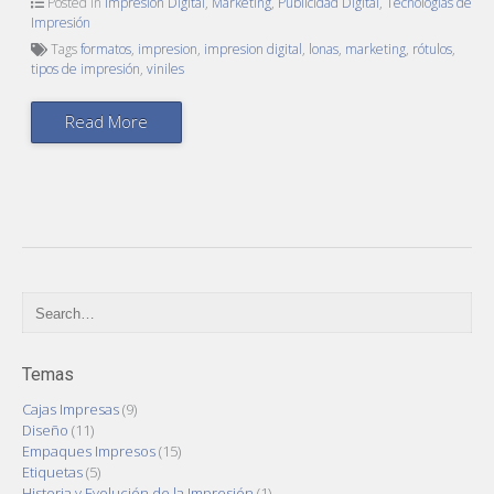
Posted in
Impresión Digital
,
Marketing
,
Publicidad Digital
,
Tecnologías de
Impresión
Tags
formatos
,
impresion
,
impresion digital
,
lonas
,
marketing
,
rótulos
,
tipos de impresión
,
viniles
Read More
Temas
Cajas Impresas
(9)
Diseño
(11)
Empaques Impresos
(15)
Etiquetas
(5)
Historia y Evolución de la Impresión
(1)