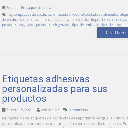
Posted in
Empaques Impresos
Tags
empaques de productos
,
envasado al vacio
,
etiquetado de alimentos
,
etiqu
de productos
,
etiquetas en rollo
,
etiquetas para productos
,
impresion de etiquetas
,
productos congelados
,
productos refrigerados
,
tipos de embalaje
,
tipos de empaqu
Read More
Etiquetas adhesivas
personalizadas para sus
productos
febrero 15, 2021
admin2103
0 comments
La impresión de etiquetas de productos es importante porque le brinda l
oportunidad de proporcionar información sobre su producto o marca. P