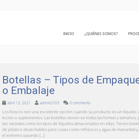
INICIO
¿QUIÉNES SOMOS?
PROC
Botellas – Tipos de Empaqu
o Embalaje
abril 13, 2021
admin2103
0 comments
Los frascos son una excelente opción cuando su producto es un líquido,
loción o suplementos. Las botellas vienen en todas las formas y tamaños, 
tan variadas como los tipos de líquidos almacenados en ellas. Tienes botel
de plástico desechables para cosas como refrescos y agua de manantial y
el extremo opuesto […]