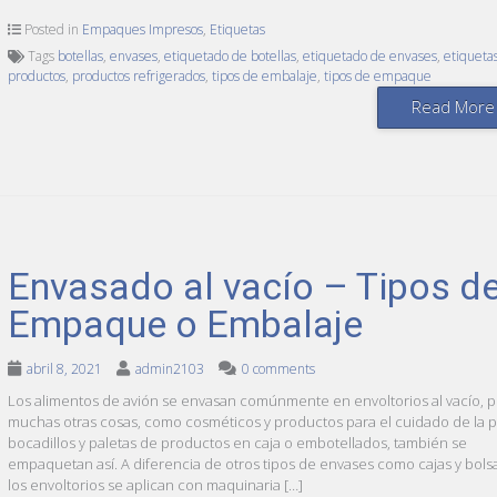
Posted in
Empaques Impresos
,
Etiquetas
Tags
botellas
,
envases
,
etiquetado de botellas
,
etiquetado de envases
,
etiqueta
productos
,
productos refrigerados
,
tipos de embalaje
,
tipos de empaque
Read More
Envasado al vacío – Tipos d
Empaque o Embalaje
abril 8, 2021
admin2103
0 comments
Los alimentos de avión se envasan comúnmente en envoltorios al vacío, 
muchas otras cosas, como cosméticos y productos para el cuidado de la pi
bocadillos y paletas de productos en caja o embotellados, también se
empaquetan así. A diferencia de otros tipos de envases como cajas y bolsa
los envoltorios se aplican con maquinaria […]