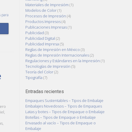
Materiales de Impresióm
(1)
Modelos de Color
(1)
s para
Procesos de Impresión
(4)
Productos Impresos
(4)
Publicaciones Impresas
(1)
Publicidad
(3)
Publicidad Digital
(2)
Publicidad Impresa
(5)
Reglas de Impresión en México
(3)
Reglas de Impresión Internacionales
(2)
Regulaciones y Estándares en la Impresión
(1)
Tecnologías de Impresión
(5)
Teoría del Color
(2)
e
Tipografía
(7)
Entradas recientes
Empaques Sustentables – Tipos de Embalaje
Embalajes Novedosos – Tipos de Empaques
pero
Latas y botes – Tipos de Empaque o Embalaje
el,
Botellas – Tipos de Empaque o Embalaje
Envasado al vacío – Tipos de Empaque o
s,
Embalaje