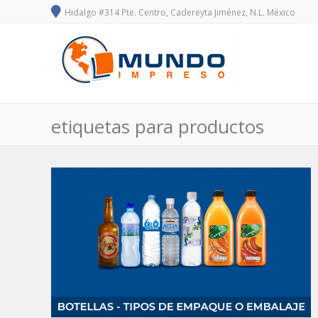
Hidalgo #314 Pte. Centro, Cadereyta Jiménez, N.L. México
etiquetas para productos