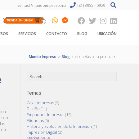
ventas@mundoimpreso.mx
(81) 3955 - 0959
ESOS
SERVICIOS
CONTACTO
BLOG
UBICACIÓN
Mundo Impreso
Blog
etiquetas para productos
>
>
e
Temas
Cajas Impresas
(9)
Diseño
(11)
 una
Empaques Impresos
(15)
y son
Etiquetas
(5)
las
Historia y Evolución de la Impresión
(1)
, en
Impresión Digital
(2)
Marketing
(8)