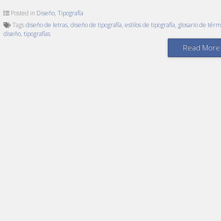
Posted in
Diseño
,
Tipografía
Tags
diseño de letras
,
diseño de tipografía
,
estilos de tipografía
,
glosario de térm
diseño
,
tipografías
Read More