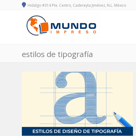
Hidalgo #314 Pte. Centro, Cadereyta Jiménez, N.L. México
estilos de tipografía