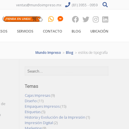
ventas@mundoimpreso.mx
(81) 3955 - 0959
ESOS
SERVICIOS
CONTACTO
BLOG
UBICACIÓN
Mundo Impreso
Blog
estilos de tipografía
>
>
Temas
Cajas Impresas
(9)
Diseño
(11)
s de
Empaques Impresos
(15)
Etiquetas
(5)
n
Historia y Evolución de la Impresión
(1)
Impresión Digital
(2)
Marketing
(8)