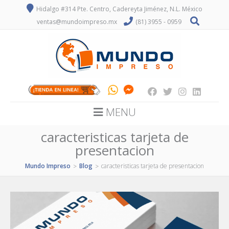
Hidalgo #314 Pte. Centro, Cadereyta Jiménez, N.L. México
ventas@mundoimpreso.mx
(81) 3955 - 0959
MENU
caracteristicas tarjeta de
presentacion
Mundo Impreso
Blog
caracteristicas tarjeta de presentacion
>
>