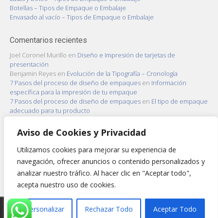
Botellas – Tipos de Empaque o Embalaje
Envasado al vacío – Tipos de Empaque o Embalaje
Comentarios recientes
Joel Coronel Murillo
en
Diseño e Impresión de tarjetas de
presentación
Benjamin Reyes
en
Evolución de la Tipografía – Cronología
7 Pasos del proceso de diseño de empaques
en
Información
específica para la impresión de tu empaque
7 Pasos del proceso de diseño de empaques
en
El tipo de empaque
adecuado para tu producto
7 Pasos del proceso de diseño de empaques
en
Capas de embalaje
de un producto
Aviso de Cookies y Privacidad
Utilizamos cookies para mejorar su experiencia de
Archivo
navegación, ofrecer anuncios o contenido personalizados y
Archivo
analizar nuestro tráfico. Al hacer clic en "Aceptar todo",
acepta nuestro uso de cookies.
Copyright 2022 - Mundo Impreso
Personalizar
Rechazar Todo
Aceptar Todo