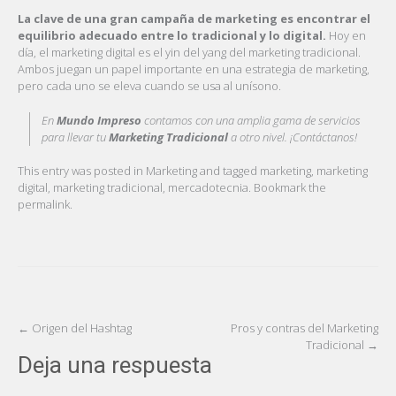
La clave de una gran campaña de marketing es encontrar el
equilibrio adecuado entre lo tradicional y lo digital.
Hoy en
día, el marketing digital es el yin del yang del marketing tradicional.
Ambos juegan un papel importante en una estrategia de marketing,
pero cada uno se eleva cuando se usa al unísono.
En
Mundo Impreso
contamos con una amplia gama de servicios
para llevar tu
Marketing Tradicional
a otro nivel. ¡Contáctanos!
This entry was posted in
Marketing
and tagged
marketing
,
marketing
digital
,
marketing tradicional
,
mercadotecnia
. Bookmark the
permalink
.
Post
←
Origen del Hashtag
Pros y contras del Marketing
Tradicional
→
navigation
Deja una respuesta