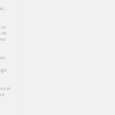
as,
ó su
s de
como
tes
ogía
nos el
yor