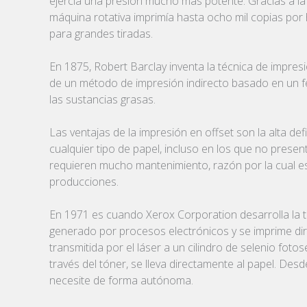
ejercía una presión mucho más potente. Gracias a la 
máquina rotativa imprimía hasta ocho mil copias por 
para grandes tiradas.
En 1875, Robert Barclay inventa la técnica de impresi
de un método de impresión indirecto basado en un fen
las sustancias grasas.
Las ventajas de la impresión en offset son la alta def
cualquier tipo de papel, incluso en los que no prese
requieren mucho mantenimiento, razón por la cual e
producciones.
En 1971 es cuando Xerox Corporation desarrolla la te
generado por procesos electrónicos y se imprime dir
transmitida por el láser a un cilindro de selenio fo
través del tóner, se lleva directamente al papel. De
necesite de forma autónoma.