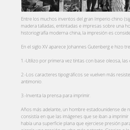
Entre los muchos inventos del gran Imperio chino (sig
madera talladas, entintadas e impresas sobre una hoj
historiografía moderna china, la impresión es consid
En el siglo XV aparece Johannes Gutenberg e hizo tr
1.-Utilizo por primera vez tintas con base oleosa, l
2.-Los caracteres tipográficos se vuelven más resis
antimonio.
3.-Inventa la prensa para imprimir.
Años más adelante, un hombre estadounidense de nomb
consistía en que las imágenes que se iban a imprimir 
había una superficie plana que ejerciese presión para