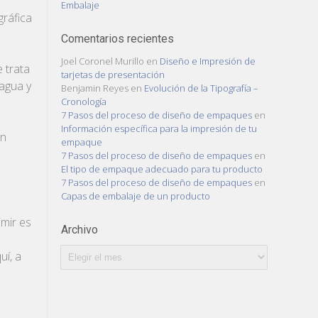
Embalaje
gráfica
Comentarios recientes
Joel Coronel Murillo
en
Diseño e Impresión de
e trata
tarjetas de presentación
 agua y
Benjamin Reyes
en
Evolución de la Tipografía –
Cronología
7 Pasos del proceso de diseño de empaques
en
Información específica para la impresión de tu
en
empaque
7 Pasos del proceso de diseño de empaques
en
El tipo de empaque adecuado para tu producto
7 Pasos del proceso de diseño de empaques
en
Capas de embalaje de un producto
imir es
Archivo
Archivo
uí, a