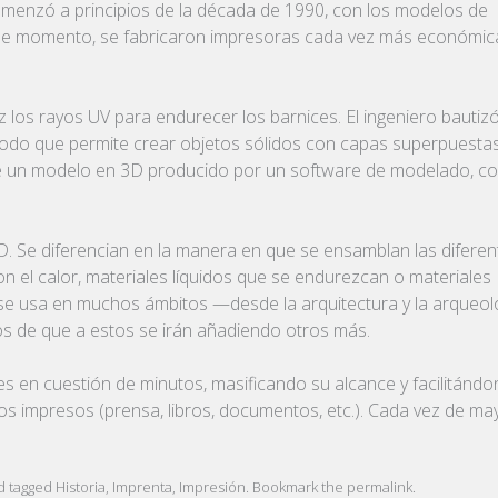
comenzó a principios de la década de 1990, con los modelos de
de ese momento, se fabricaron impresoras cada vez más económic
z los rayos UV para endurecer los barnices. El ingeniero bautiz
étodo que permite crear objetos sólidos con capas superpuesta
rte de un modelo en 3D producido por un software de modelado, 
D. Se diferencian en la manera en que se ensamblan las diferen
on el calor, materiales líquidos que se endurezcan o materiales
 se usa en muchos ámbitos —desde la arquitectura y la arqueol
ros de que a estos se irán añadiendo otros más.
s en cuestión de minutos, masificando su alcance y facilitándo
os impresos (prensa, libros, documentos, etc.). Cada vez de ma
d tagged
Historia
,
Imprenta
,
Impresión
. Bookmark the
permalink
.