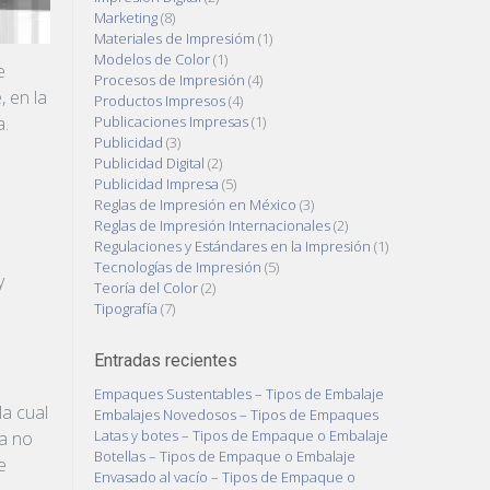
Marketing
(8)
Materiales de Impresióm
(1)
Modelos de Color
(1)
e
Procesos de Impresión
(4)
, en la
Productos Impresos
(4)
Publicaciones Impresas
(1)
a.
Publicidad
(3)
Publicidad Digital
(2)
Publicidad Impresa
(5)
Reglas de Impresión en México
(3)
Reglas de Impresión Internacionales
(2)
Regulaciones y Estándares en la Impresión
(1)
Tecnologías de Impresión
(5)
y
Teoría del Color
(2)
Tipografía
(7)
Entradas recientes
Empaques Sustentables – Tipos de Embalaje
la cual
Embalajes Novedosos – Tipos de Empaques
Latas y botes – Tipos de Empaque o Embalaje
ya no
Botellas – Tipos de Empaque o Embalaje
e
Envasado al vacío – Tipos de Empaque o