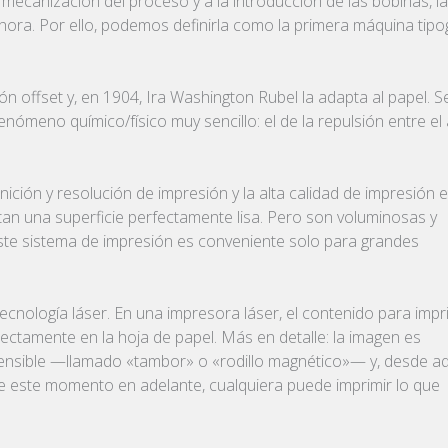
mecanización del proceso y a la introducción de las bobinas, la
hora. Por ello, podemos definirla como la primera máquina tipo
ón offset y, en 1904, Ira Washington Rubel la adapta al papel. S
ómeno químico/físico muy sencillo: el de la repulsión entre el
inición y resolución de impresión y la alta calidad de impresión 
ntan una superficie perfectamente lisa. Pero son voluminosas y
ste sistema de impresión es conveniente solo para grandes
cnología láser. En una impresora láser, el contenido para impr
ectamente en la hoja de papel. Más en detalle: la imagen es
tosensible —llamado «tambor» o «rodillo magnético»— y, desde aq
sde este momento en adelante, cualquiera puede imprimir lo que