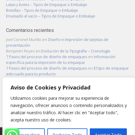
Latas y botes – Tipos de Empaque o Embalaje
Botellas – Tipos de Empaque o Embalaje
Envasado al vacío – Tipos de Empaque o Embalaje
Comentarios recientes
Joel Coronel Murillo
en
Diseño e Impresión de tarjetas de
presentación
Benjamin Reyes
en
Evolución de la Tipografía – Cronología
7 Pasos del proceso de diseño de empaques
en
Información
específica para la impresión de tu empaque
7 Pasos del proceso de diseño de empaques
en
El tipo de empaque
adecuado para tu producto
7 Pasos del proceso de diseño de empaques
en
Capas de embalaje
de un producto
Aviso de Cookies y Privacidad
Utilizamos cookies para mejorar su experiencia de
Archivo
navegación, ofrecer anuncios o contenido personalizados y
Archivo
analizar nuestro tráfico. Al hacer clic en "Aceptar todo",
acepta nuestro uso de cookies.
Copyright 2022 - Mundo Impreso
Personalizar
Rechazar Todo
Aceptar Todo