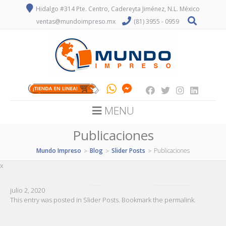
Hidalgo #314 Pte. Centro, Cadereyta Jiménez, N.L. México
ventas@mundoimpreso.mx
(81) 3955 - 0959
MENU
Publicaciones
Mundo Impreso
Blog
Slider Posts
Publicaciones
>
>
>
x
julio 2, 2020
This entry was posted in
Slider Posts
. Bookmark the
permalink
.